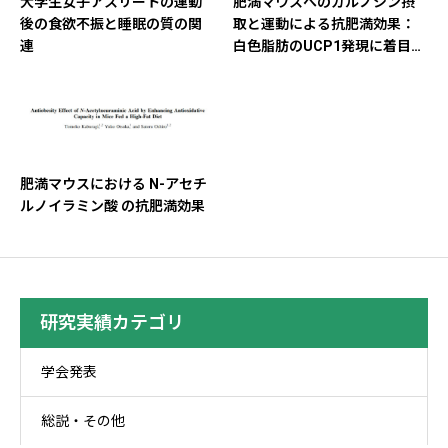
大学生女子アスリートの運動
肥満マウスへのカルノシン摂
後の食欲不振と睡眠の質の関
取と運動による抗肥満効果：
連
白色脂肪のUCP1発現に着目し
て
肥満マウスにおける N-アセチ
ルノイラミン酸 の抗肥満効果
研究実績カテゴリ
学会発表
総説・その他