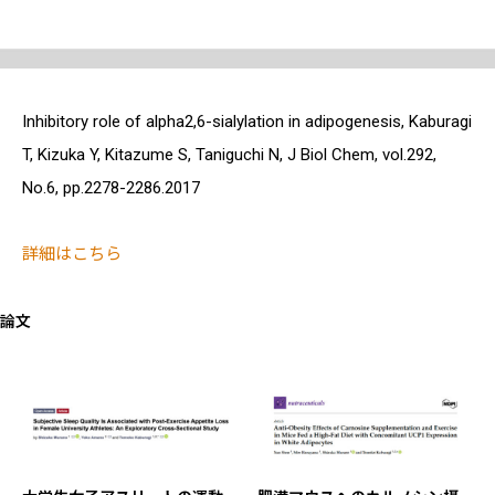
Inhibitory role of alpha2,6-sialylation in adipogenesis, Kaburagi
T, Kizuka Y, Kitazume S, Taniguchi N, J Biol Chem, vol.292,
No.6, pp.2278-2286.2017
詳細はこちら
論文