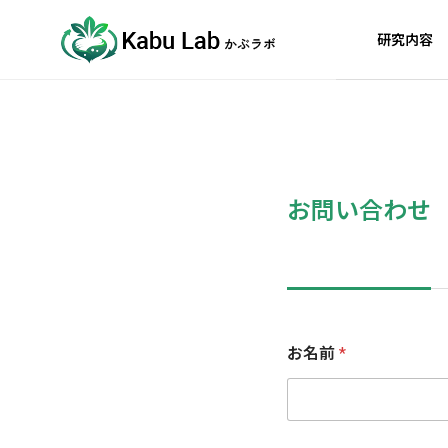
研究内容
お問い合わせ
肥満のメカニ
低糖質食
ズム
減量効果の裏に
潜むリスクを科
肥満に伴って脂
学的に検証。過
肪細胞がどう変
度な糖質制限が
化するのか？病
お名前
*
身体に及ぼす影
態化の鍵を握る
響を明らかに
細胞レベルの異
し、安全な食事
常メカニズムの
法を提言します
特定に挑みます