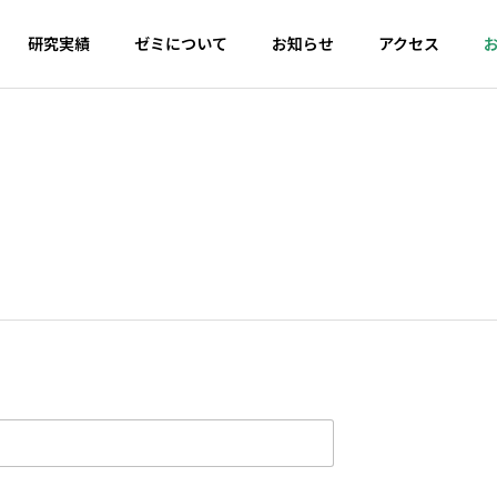
研究実績
ゼミについて
お知らせ
アクセス
運動 × 食品成
ワ
分
運動と食欲
廃棄
運動能力を最大
運動で食欲が落
（お
限に引き出す食
ちる人と落ちな
る高
品成分を探索。
い人の違いは何
に注
科学的エビデン
か？そのメカニ
ェノ
スに基づいた
ズムを解明し、
活用
「勝てる身体」
適切な栄養摂取
環型
のための栄養戦
の指針を探求し
と健
略を研究します
ます
指し