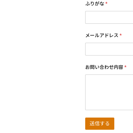
ふりがな
*
メールアドレス
*
お
お問い合わせ内容
*
名
前
メ
ー
ル
ア
ド
レ
ス
メ
送信する
ー
ル