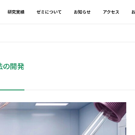
研究実績
ゼミについて
お知らせ
アクセス
法の開発
運動 × 食品成
ワ
分
運動と食欲
廃棄
運動能力を最大
運動で食欲が落
（お
限に引き出す食
ちる人と落ちな
る高
品成分を探索。
い人の違いは何
に注
科学的エビデン
か？そのメカニ
ェノ
スに基づいた
ズムを解明し、
活用
「勝てる身体」
適切な栄養摂取
環型
のための栄養戦
の指針を探求し
と健
略を研究します
ます
指し