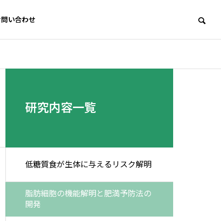
お問い合わせ
研究内容一覧
イン副産物
される「澱
り）」に眠
い健康価値
目。ポリフ
低糖質食が生体に与えるリスク解明
ールの有効
により、循
の資源利用
脂肪細胞の機能解明と肥満予防法の
康増進を目
開発
ます