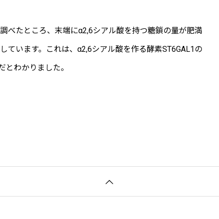
調べたところ、末端にα2,6シアル酸を持つ糖鎖の量が肥満
しています。
これは、α2,6シアル酸を作る酵素ST6
GAL1の
めだとわかりました。