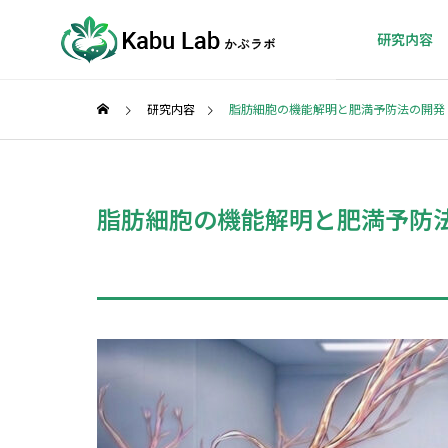
研究内容
研究内容
脂肪細胞の機能解明と肥満予防法の開発
脂肪細胞の機能解明と肥満予防
肥満のメカニ
低糖質食
ズム
減量効果の裏に
潜むリスクを科
肥満に伴って脂
学的に検証。過
肪細胞がどう変
度な糖質制限が
化するのか？病
身体に及ぼす影
態化の鍵を握る
響を明らかに
細胞レベルの異
し、安全な食事
常メカニズムの
法を提言します
特定に挑みます